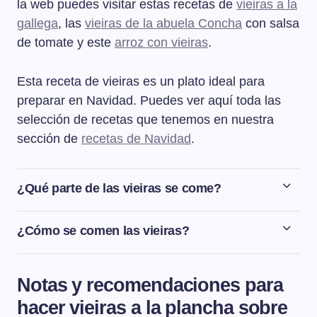
la web puedes visitar estas recetas de
vieiras a la
gallega
, las
vieiras de la abuela Concha
con salsa
de tomate y este
arroz con vieiras
.
Esta receta de vieiras es un plato ideal para
preparar en Navidad. Puedes ver aquí toda las
selección de recetas que tenemos en nuestra
sección de
recetas de Navidad
.
¿Qué parte de las vieiras se come?
Las partes comestibles de las vieiras son la parte central
redonda y de color blanco, que es el músculo de la
¿Cómo se comen las vieiras?
vieira, y la zona anaranjada que está pegada al músculo
Las vieiras son un marisco que ofrece un montón de
que es la gónada de la vieira. Si tenéis la oportunidad
opciones de preparación. Se pueden hacer como en
de comprar vieiras gallegas, recordad que la vieira
Notas y recomendaciones para
esta receta a la plancha, al horno, en arroces, en
gallega siempre se vende ya limpia, eviscerada y
hacer vieiras a la plancha sobre
empanada, crudas y marinadas,...En fin, que
envasada individualmente. Nunca encontraréis en el