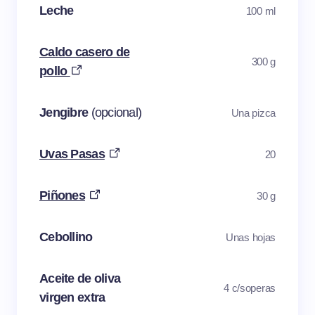
Leche
100 ml
Caldo casero de
300 g
pollo
Jengibre
(opcional)
Una pizca
Uvas Pasas
20
Piñones
30 g
Cebollino
Unas hojas
Aceite de oliva
4 c/soperas
virgen extra