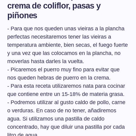
prácticamente admiten cualquier elaboración. Sin duda
crema de coliflor, pasas y
mercado vieiras gallegas a granel y sin limpiar.
la receta más conocida son las
vieiras a la gallega
.
piñones
.
- Para que nos queden unas vieiras a la plancha
perfectas necesitaremos tener las vieiras a
temperatura ambiente, bien secas, el fuego fuerte
y una vez que las colocamos en la plancha, no
moverlas hasta darles la vuelta.
- Picaremos el puerro muy fino para evitar que
nos queden hebras de puerro en la crema.
- Para esta receta utilizaremos nata para cocinar
que contiene entre un 15-18% de materia grasa.
- Podremos utilizar al gusto caldo de pollo, carne
o verduras. En caso de no tener, añadiremos
agua. Si utilizamos una pastilla de caldo
concentrado, hay que diluir una pastilla por cada
litro de agua.