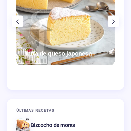
Tarta de queso japonesa
Cr
ÚLTIMAS RECETAS
Bizcocho de moras