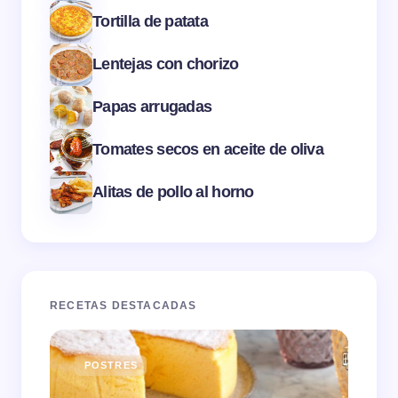
Tortilla de patata
Lentejas con chorizo
Papas arrugadas
Tomates secos en aceite de oliva
Alitas de pollo al horno
RECETAS DESTACADAS
POSTRES
E