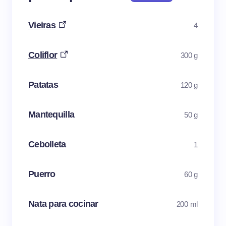
Vieiras
4
Coliflor
300 g
Patatas
120 g
Mantequilla
50 g
Cebolleta
1
Puerro
60 g
Nata para cocinar
200 ml