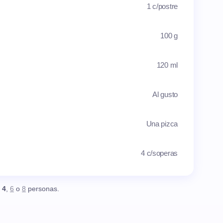
1 c/postre
100 g
120 ml
Al gusto
Una pizca
4 c/soperas
,
4
,
6
o
8
personas.