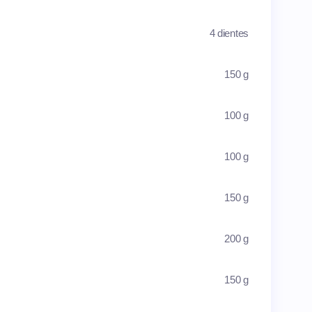
4 dientes
150 g
100 g
100 g
150 g
200 g
150 g