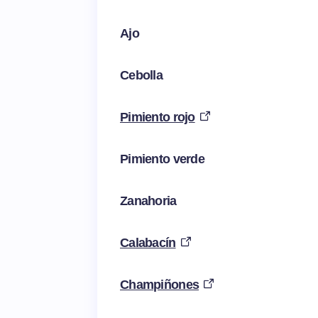
Ajo
Cebolla
Pimiento rojo
Pimiento verde
Zanahoria
Calabacín
Champiñones