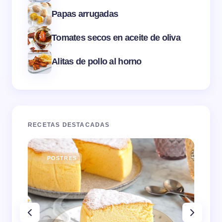
Papas arrugadas
Tomates secos en aceite de oliva
Alitas de pollo al horno
RECETAS DESTACADAS
POSTRES
E