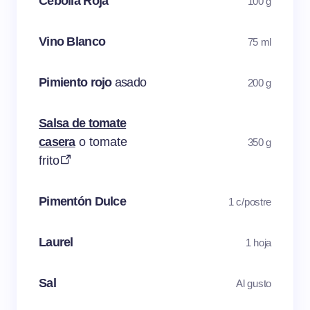
Cebolla Roja
100 g
Vino Blanco
75 ml
Pimiento rojo
asado
200 g
Salsa de tomate
casera
o tomate
350 g
frito
Pimentón Dulce
1 c/postre
Laurel
1 hoja
Sal
Al gusto