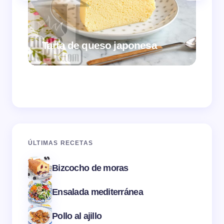
Tarta de queso japonesa
Cr
ÚLTIMAS RECETAS
Bizcocho de moras
Ensalada mediterránea
Pollo al ajillo