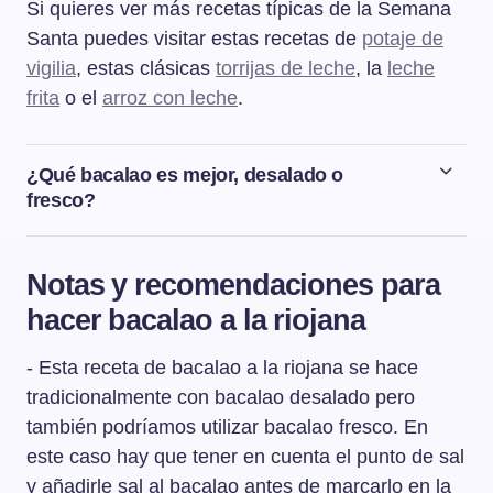
Si quieres ver más recetas típicas de la Semana
Santa puedes visitar estas recetas de
potaje de
vigilia
, estas clásicas
torrijas de leche
, la
leche
frita
o el
arroz con leche
.
¿Qué bacalao es mejor, desalado o
fresco?
Depende de la elaboración que vayamos a hacer. El
bacalao fresco es más delicado y no aguanta bien
Notas y recomendaciones para
cocciones largas o a temperaturas muy altas. Además el
hacer bacalao a la riojana
bacalao fresco no tiene ese punto de sabor tan
característico del bacalao en salazón.
- Esta receta de bacalao a la riojana se hace
tradicionalmente con bacalao desalado pero
también podríamos utilizar bacalao fresco. En
este caso hay que tener en cuenta el punto de sal
y añadirle sal al bacalao antes de marcarlo en la