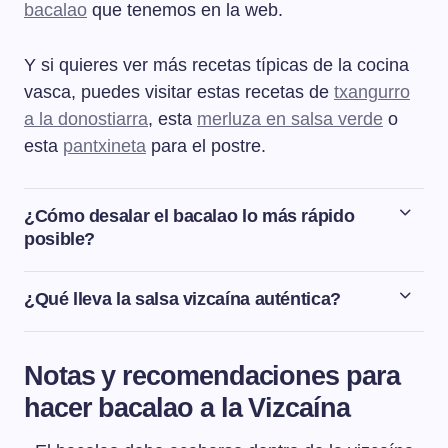
bacalao
que tenemos en la web.
Y si quieres ver más recetas típicas de la cocina
vasca, puedes visitar estas recetas de
txangurro
a la donostiarra
, esta
merluza en salsa verde
o
esta
pantxineta
para el postre.
¿Cómo desalar el bacalao lo más rápido
posible?
El tiempo de desalado del bacalao irá en función del
tamaño y grosor del bacalao: Las migas de bacalao tan
¿Qué lleva la salsa vizcaína auténtica?
solo necesitarán unas 3-4 horas de remojo en agua fría.
La salsa vizcaína auténtica se hace a base de pulpa de
Las zonas un poco más anchas como la cola o la oreja
pimientos choriceros, cebolla roja y ajo. No lleva tomate,
del bacalao necesitarán 1 día de remojo. Los lomos de 2
Notas y recomendaciones para
ni pimientos, ni zanahoria.
o 3 dedos de grosor necesitarán 2 o 3 días
hacer bacalao a la Vizcaína
respectivamente para que estén en su punto.