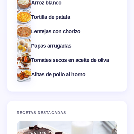
Arroz blanco
Tortilla de patata
Lentejas con chorizo
Papas arrugadas
Tomates secos en aceite de oliva
Alitas de pollo al horno
RECETAS DESTACADAS
POSTRES
E