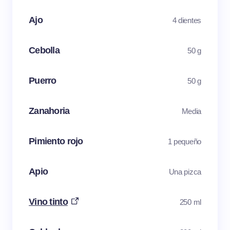
Ajo
4 dientes
Cebolla
50 g
Puerro
50 g
Zanahoria
Media
Pimiento rojo
1 pequeño
Apio
Una pizca
Vino tinto
250 ml