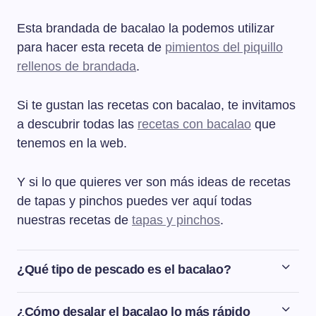
Esta brandada de bacalao la podemos utilizar
para hacer esta receta de
pimientos del piquillo
rellenos de brandada
.
Si te gustan las recetas con bacalao, te invitamos
a descubrir todas las
recetas con bacalao
que
tenemos en la web.
Y si lo que quieres ver son más ideas de recetas
de tapas y pinchos puedes ver aquí todas
nuestras recetas de
tapas y pinchos
.
¿Qué tipo de pescado es el bacalao?
El bacalao es un pescado blanco de agua salada que
vive en los mares fríos y templados del norte.
¿Cómo desalar el bacalao lo más rápido