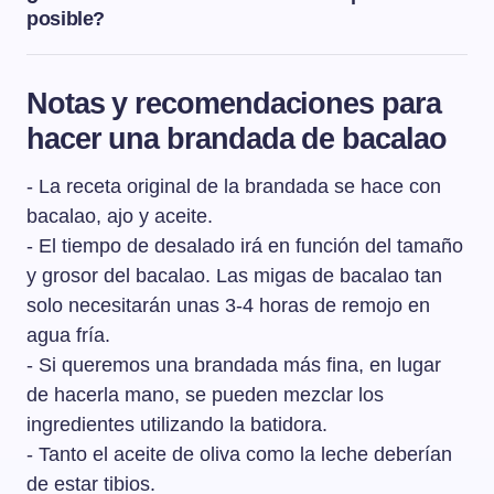
posible?
El tiempo de desalado del bacalao irá en función del
tamaño y grosor del bacalao: Las migas de bacalao tan
Notas y recomendaciones para
solo necesitarán unas 3-4 horas de remojo en agua fría.
hacer una brandada de bacalao
Las zonas un poco más anchas como la cola o la oreja
del bacalao necesitarán 1 día de remojo. Los lomos de 2
- La receta original de la brandada se hace con
o 3 dedos de grosor necesitarán 2 o 3 días
respectivamente para que estén en su punto. Puedes
bacalao, ajo y aceite.
ver aquí con más detalle el proceso de
cómo desalar el
- El tiempo de desalado irá en función del tamaño
bacalao
.
y grosor del bacalao. Las migas de bacalao tan
solo necesitarán unas 3-4 horas de remojo en
agua fría.
- Si queremos una brandada más fina, en lugar
de hacerla mano, se pueden mezclar los
ingredientes utilizando la batidora.
- Tanto el aceite de oliva como la leche deberían
de estar tibios.