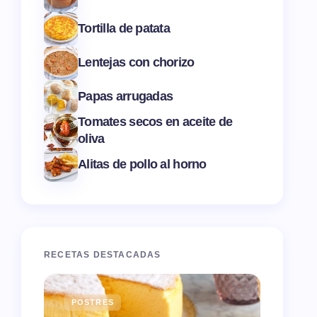
Tortilla de patata
Lentejas con chorizo
Papas arrugadas
Tomates secos en aceite de
oliva
Alitas de pollo al horno
RECETAS DESTACADAS
POSTRES
ENTR