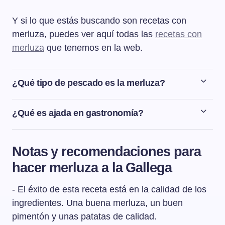
Y si lo que estás buscando son recetas con
merluza, puedes ver aquí todas las
recetas con
merluza
que tenemos en la web.
¿Qué tipo de pescado es la merluza?
La merluza es un pescado blanco y de agua salada.
Hay una gran variedad de merluzas pero podemos decir
¿Qué es ajada en gastronomía?
que las más conocidas son la merluza europea común,
La ajada es una aderezo tradicional de la cocina
la merluza argentina y la merluza austral. La merluza es
gallega que se usa especialmente en la elaboración de
uno de los pescados más consumidos en España,
Notas y recomendaciones para
las caldeiradas de pescado, así como parar acompañar
siendo las preparaciones más comunes a la romana, a
hacer merluza a la Gallega
pescados cocidos, dando lugar a las conocidas
la gallega, en salsa verde y al horno.
elaboraciones "a la gallega".
- El éxito de esta receta está en la calidad de los
ingredientes. Una buena merluza, un buen
pimentón y unas patatas de calidad.