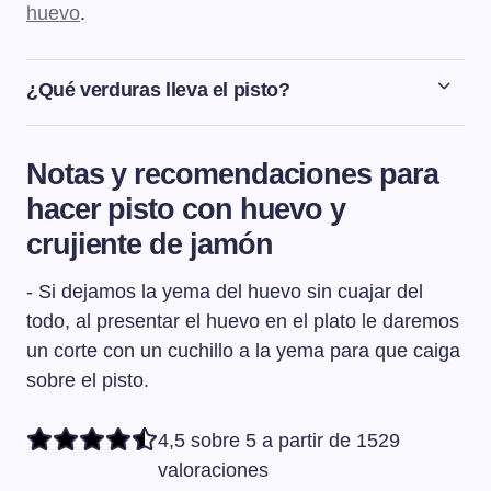
huevo
.
¿Qué verduras lleva el pisto?
El auténtico pisto manchego siempre lleva tomate,
pimiento, cebolla y calabacín, aunque puede hacerse
Notas y recomendaciones para
con cualquier verdura en función de las que haya en la
hacer pisto con huevo y
huerta según la temporada.
crujiente de jamón
- Si dejamos la yema del huevo sin cuajar del
todo, al presentar el huevo en el plato le daremos
un corte con un cuchillo a la yema para que caiga
sobre el pisto.
4,5 sobre 5 a partir de 1529
valoraciones