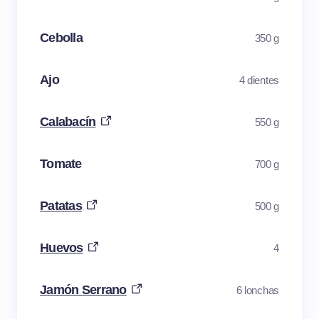
Cebolla
350 g
Ajo
4 dientes
Calabacín
550 g
Tomate
700 g
Patatas
500 g
Huevos
4
Jamón Serrano
6 lonchas