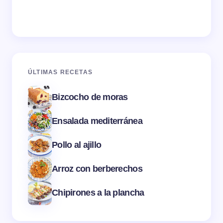
ÚLTIMAS RECETAS
Bizcocho de moras
Ensalada mediterránea
Pollo al ajillo
Arroz con berberechos
Chipirones a la plancha