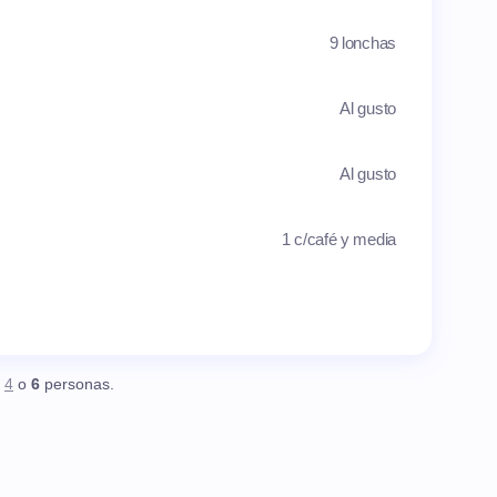
9 lonchas
Al gusto
Al gusto
1 c/café y media
,
4
o
6
personas.