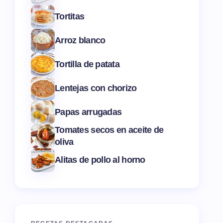
Tortitas
Arroz blanco
Tortilla de patata
Lentejas con chorizo
Papas arrugadas
Tomates secos en aceite de
oliva
Alitas de pollo al horno