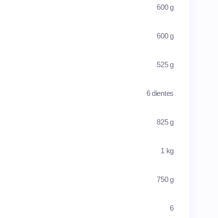
600 g
600 g
525 g
6 dientes
825 g
1 kg
750 g
6