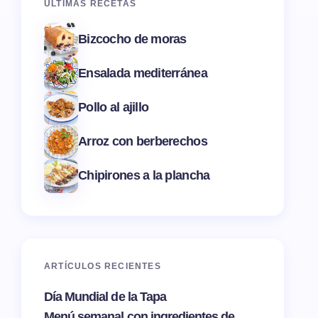
ÚLTIMAS RECETAS
Bizcocho de moras
Ensalada mediterránea
Pollo al ajillo
Arroz con berberechos
Chipirones a la plancha
ARTÍCULOS RECIENTES
Día Mundial de la Tapa
Menú semanal con ingredientes de