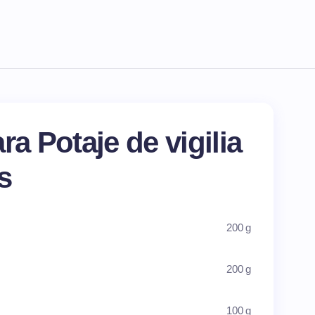
ra Potaje de vigilia
s
200 g
200 g
100 g