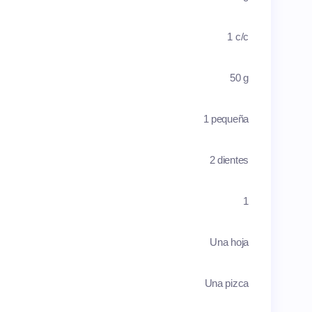
1 c/c
50 g
1 pequeña
2 dientes
1
Una hoja
Una pizca