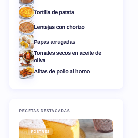
Tortilla de patata
Lentejas con chorizo
Papas arrugadas
Tomates secos en aceite de
oliva
Alitas de pollo al horno
RECETAS DESTACADAS
POSTRES
ENTR