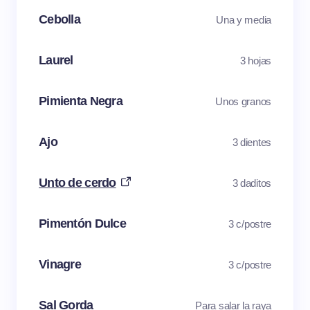
Cebolla
Una y media
Laurel
3 hojas
Pimienta Negra
Unos granos
Ajo
3 dientes
Unto de cerdo
3 daditos
Pimentón Dulce
3 c/postre
Vinagre
3 c/postre
Sal Gorda
Para salar la raya