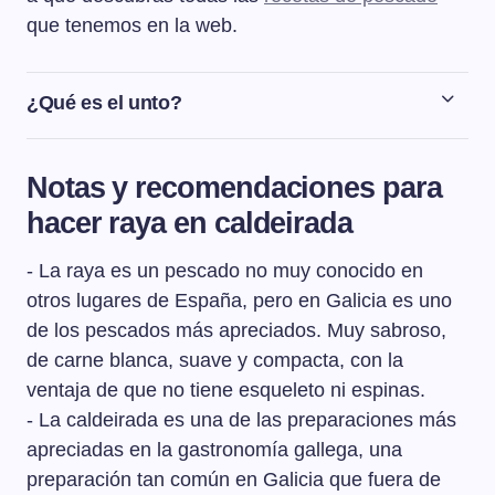
que tenemos en la web.
¿Qué es el unto?
El unto es la grasa blanca que recubre las tripas del
intestino delgado del cerdo. En Galicia se conserva
Notas y recomendaciones para
enrrollado sobre sí mismo, con sal gorda y después de
hacer raya en caldeirada
que se ahuma, se deja curar adquiriendo su
característico tono amarillento. Cuando está bien curado
- La raya es un pescado no muy conocido en
es cuando se utiliza en ciertos platos gallegos, en
especial para preparar la carne ó caldeiro y para
otros lugares de España, pero en Galicia es uno
sazonar el caldo gallego.
de los pescados más apreciados. Muy sabroso,
de carne blanca, suave y compacta, con la
ventaja de que no tiene esqueleto ni espinas.
- La caldeirada es una de las preparaciones más
apreciadas en la gastronomía gallega, una
preparación tan común en Galicia que fuera de