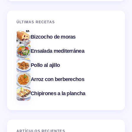
ÚLTIMAS RECETAS
Bizcocho de moras
Ensalada mediterránea
Pollo al ajillo
Arroz con berberechos
Chipirones a la plancha
ARTÍCULOS RECIENTES