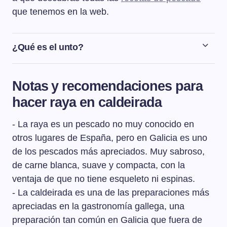
que tenemos en la web.
¿Qué es el unto?
El unto es la grasa blanca que recubre las tripas del
intestino delgado del cerdo. En Galicia se conserva
Notas y recomendaciones para
enrrollado sobre sí mismo, con sal gorda y después de
hacer raya en caldeirada
que se ahuma, se deja curar adquiriendo su
característico tono amarillento. Cuando está bien curado
- La raya es un pescado no muy conocido en
es cuando se utiliza en ciertos platos gallegos, en
especial para preparar la carne ó caldeiro y para
otros lugares de España, pero en Galicia es uno
sazonar el caldo gallego.
de los pescados más apreciados. Muy sabroso,
de carne blanca, suave y compacta, con la
ventaja de que no tiene esqueleto ni espinas.
- La caldeirada es una de las preparaciones más
apreciadas en la gastronomía gallega, una
preparación tan común en Galicia que fuera de