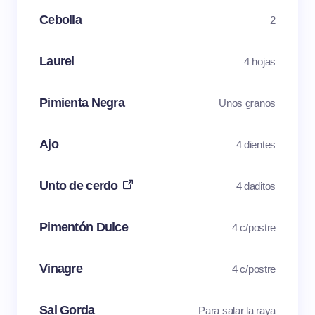
Cebolla
2
Laurel
4 hojas
Pimienta Negra
Unos granos
Ajo
4 dientes
Unto de cerdo
4 daditos
Pimentón Dulce
4 c/postre
Vinagre
4 c/postre
Sal Gorda
Para salar la raya