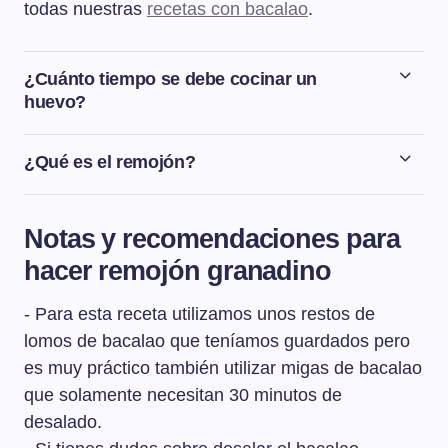
todas nuestras
recetas con bacalao
.
¿Cuánto tiempo se debe cocinar un
huevo?
Una vez que el agua rompa a hervir, los huevos estarán
listos en 10-12 minutos, según el tamaño. Los huevos
¿Qué es el remojón?
de tamaño M estarán cocidos en 10 minutos y los de
El remojón o remojón granadino es una ensalada
tamaño L necesitarán 1 ó 2 minutos más.
tradicional de la gastronomía andaluza, de procedencia
Notas y recomendaciones para
árabe y especialmente típica en Granada, Almería y
hacer remojón granadino
Jaén. Es una ensalada en la que siempre están
presentes la naranja, el bacalao y el aceite de oliva y
- Para esta receta utilizamos unos restos de
que puede llevar además otros ingredientes como
aceitunas negras, cebolla, huevos, etc.
lomos de bacalao que teníamos guardados pero
es muy práctico también utilizar migas de bacalao
que solamente necesitan 30 minutos de
desalado.