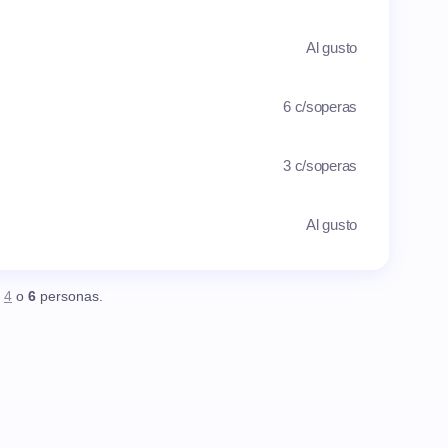
Al gusto
6 c/soperas
3 c/soperas
Al gusto
,
4
o
6
personas.