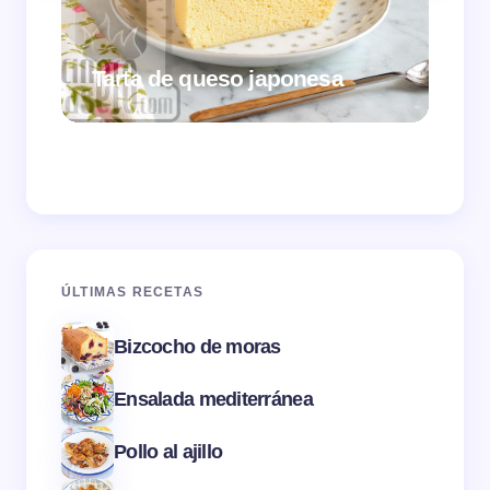
Tarta de queso japonesa
Cr
ÚLTIMAS RECETAS
Bizcocho de moras
Ensalada mediterránea
Pollo al ajillo