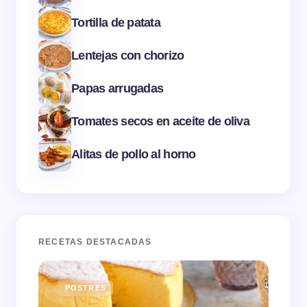
Tortilla de patata
Lentejas con chorizo
Papas arrugadas
Tomates secos en aceite de oliva
Alitas de pollo al horno
RECETAS DESTACADAS
POSTRES
E