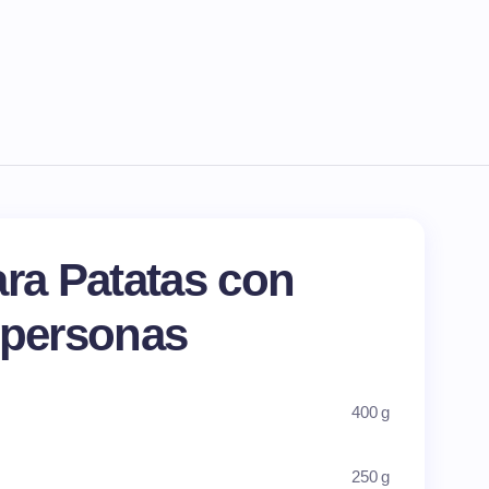
ara Patatas con
 personas
400 g
250 g