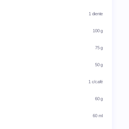
1 diente
100 g
75 g
50 g
1 c/café
60 g
60 ml