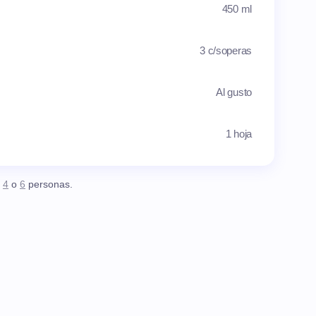
450 ml
3 c/soperas
Al gusto
1 hoja
,
4
o
6
personas.