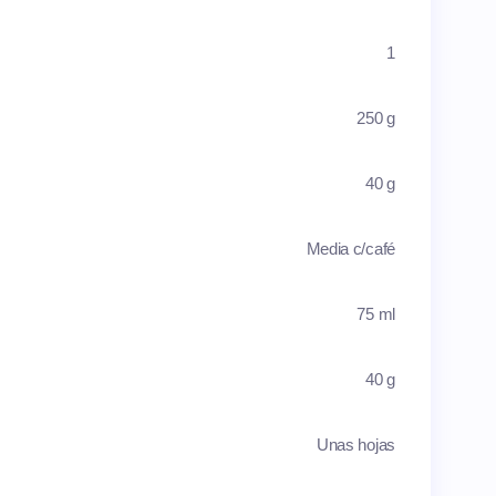
1
250 g
40 g
Media c/café
75 ml
40 g
Unas hojas