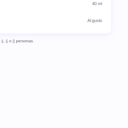
40 ml
Al gusto
,
4
,
6
o
8
personas.