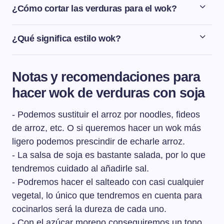
¿Cómo cortar las verduras para el wok?
Vamos a cortar las verduras para el wok en bastoncitos
y láminas que sean de un tamaño muy parecido para
¿Qué significa estilo wok?
que así haya una uniformidad en el plato. En el wok, hay
El estilo wok significa saltear los alimentos en una
que ir salteando las verduras según su dureza, de las
sartén especial, alta y con poco fondo, a fuego muy vivo.
más duras a las más tiernas.
Notas y recomendaciones para
hacer wok de verduras con soja
- Podemos sustituir el arroz por noodles, fideos
de arroz, etc. O si queremos hacer un wok más
ligero podemos prescindir de echarle arroz.
- La salsa de soja es bastante salada, por lo que
tendremos cuidado al añadirle sal.
- Podremos hacer el salteado con casi cualquier
vegetal, lo único que tendremos en cuenta para
cocinarlos será la dureza de cada uno.
- Con el azúcar moreno conseguiremos un tono