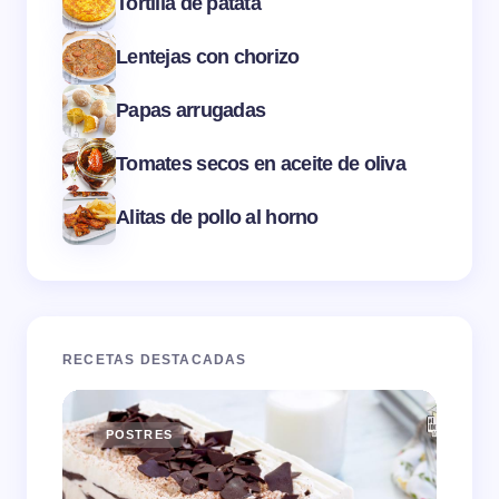
Tortilla de patata
Lentejas con chorizo
Papas arrugadas
Tomates secos en aceite de oliva
Alitas de pollo al horno
RECETAS DESTACADAS
POSTRES
E