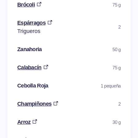
Brócoli
75 g
Espárragos
2
Trigueros
Zanahoria
50 g
Calabacín
75 g
Cebolla Roja
1 pequeña
Champiñones
2
Arroz
30 g